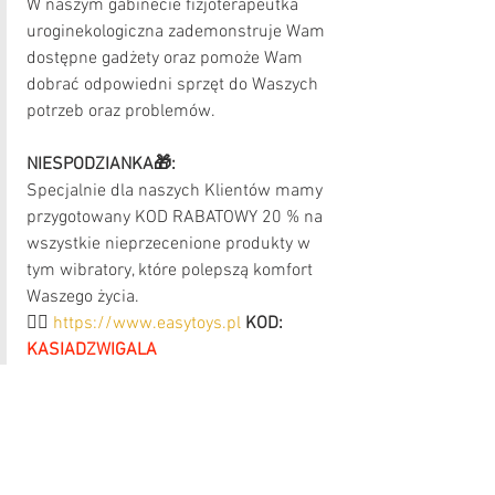
W naszym gabinecie fizjoterapeutka 
uroginekologiczna zademonstruje Wam 
dostępne gadżety oraz pomoże Wam 
dobrać odpowiedni sprzęt do Waszych 
potrzeb oraz problemów. 
NIESPODZIANKA🎁:
Specjalnie dla naszych Klientów mamy 
przygotowany KOD RABATOWY 20 % na 
wszystkie nieprzecenione produkty w 
tym wibratory, które polepszą komfort 
Waszego życia.
👉🏻 
https://www.easytoys.pl
KOD: 
KASIADZWIGALA
Pozdrawiamy
Gabinet Kasia Dźwigała - Masaż i 
Fizjoterapia