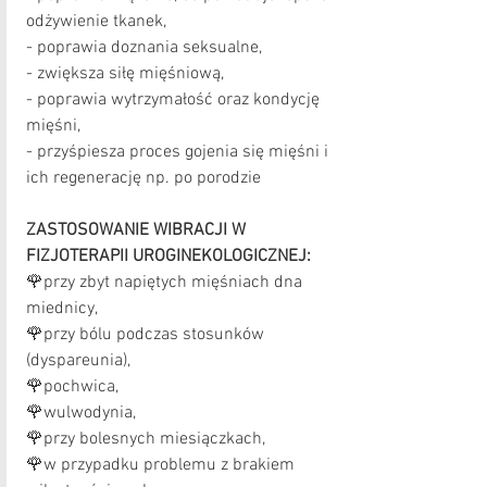
odżywienie tkanek,
- poprawia doznania seksualne,
- zwiększa siłę mięśniową,
- poprawia wytrzymałość oraz kondycję 
mięśni,
- przyśpiesza proces gojenia się mięśni i 
ich regenerację np. po porodzie
ZASTOSOWANIE WIBRACJI W 
FIZJOTERAPII UROGINEKOLOGICZNEJ:
🌹przy zbyt napiętych mięśniach dna 
miednicy,
🌹przy bólu podczas stosunków 
(dyspareunia),
🌹pochwica,
🌹wulwodynia,
🌹przy bolesnych miesiączkach,
🌹w przypadku problemu z brakiem 