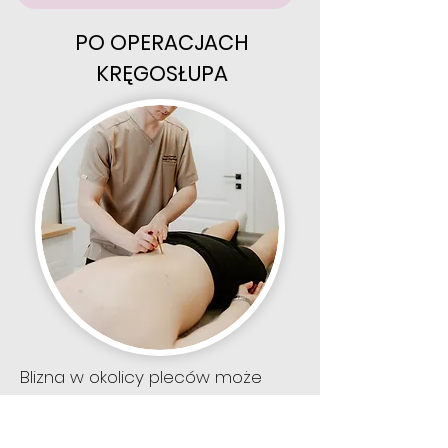
PO OPERACJACH
KRĘGOSŁUPA
Blizna w okolicy pleców może
ograniczać ruch tułowia. Często
towarzyszy jej sztywność i