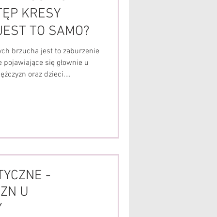
TĘP KRESY
 JEST TO SAMO?
ych brzucha jest to zaburzenie
e pojawiające się głownie u
ężczyzn oraz dzieci.
i oraz zaburzona jest ich
ię odsunięciem prawej i lewej
ha. Uwidacznia się także jako
 brzucha, podczas aktywacji
zwany stożek). Z dzisiejszego
TYCZNE -
IZN U
Y