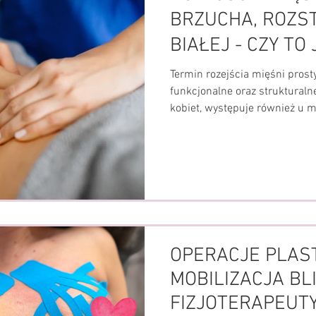
BRZUCHA, ROZS
BIAŁEJ - CZY TO
Termin rozejścia mięśni prost
funkcjonalne oraz strukturaln
kobiet, występuje również u m
Niewydolne są mięśnie, powięz
funkcja. Dysfunkcja objawia s
strony mięśnia prostego brzuc
uwypuklenie w linii środkowej
mięśni brzucha (powstaje tak 
artykułu dowiesz się cz
OPERACJE PLAS
MOBILIZACJA BL
FIZJOTERAPEUT