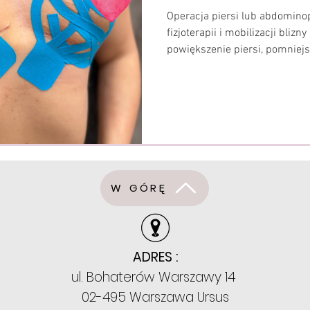
Operacja piersi lub abdomino
fizjoterapii i mobilizacji blizn
powiększenie piersi, pomniejs
abdominoplastyka brzucha to 
które – poza efektem estetycz
w tkanki, powięź i układ limfa
wyłącznie na gojeniu rany i kon
zapominając, że ogromne znac
ma odpowiednia praca z blizną
W GÓRĘ
ADRES :
ul. Bohaterów Warszawy 14
02-495 Warszawa Ursus