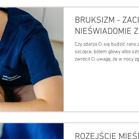
BRUKSIZM - ZAC
NIEŚWIADOMIE Z
Czy zdarza Ci się budzić rano
szczęce, bólem głowy albo sz
zwrócił Ci uwagę, że w nocy z
objawy bruksizmu – dość pows
nierozpoznawanego problemu
mimowolne zaciskanie i zgrzyt
pojawia się podczas snu, ale
ciągu dnia – szczególnie w sy
osób nie zdaje sobie sprawy, ż
ROZEJŚCIE MIĘŚ