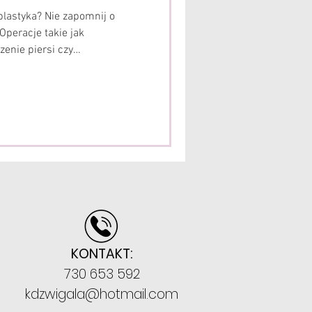
plastyka? Nie zapomnij o
y Operacje takie jak
zenie piersi czy
poważne zabiegi chirurgiczne,
nym – wiążą się z ingerencją
tyczny. Wiele osób skupia się
troli chirurgicznej,
zenie dla efektu końcowego
. Właśnie tutaj
KONTAKT:
730 653 592
kdzwigala@hotmail.com