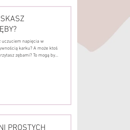
ISKASZ
ĘBY?
 z uczuciem napięcia w
tywnością karku? A może ktoś
grzytasz zębami? To mogą być
zechnego, ale często długo
. Bruksizm to nawykowe,
anie zębami, które najczęściej
 może występować także w
tuacjach stresowych. Wiele
e ich szc
NI PROSTYCH