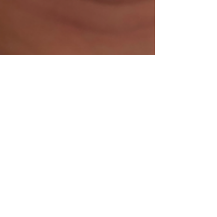
powięzi oraz zaburzona jest ich funkcja. Dysfunkcja
objawia się odsunięciem prawej i lewej strony mięśnia
prostego brzucha. Uwidacznia się także jako
uwypuklenie w linii środkowej brzucha, podczas
aktywacji mięśni brzucha (powstaje tak zwany
stożek). Z dzisiejszego artykułu dowiesz się cz