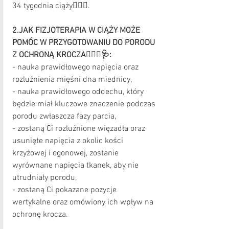
34 tygodnia ciąży💆🏼‍♀️.
2.JAK FIZJOTERAPIA W CIĄŻY MOŻE 
POMÓC W PRZYGOTOWANIU DO PORODU 
Z OCHRONĄ KROCZA👩🏼‍⚕️🩺:
- nauka prawidłowego napięcia oraz 
rozluźnienia mięśni dna miednicy,
- nauka prawidłowego oddechu, który 
będzie miał kluczowe znaczenie podczas 
porodu zwłaszcza fazy parcia,
- zostaną Ci rozluźnione więzadła oraz 
usunięte napięcia z okolic kości 
krzyżowej i ogonowej, zostanie 
wyrównane napięcia tkanek, aby nie 
utrudniały porodu,
- zostaną Ci pokazane pozycje 
wertykalne oraz omówiony ich wpływ na 
ochronę krocza.