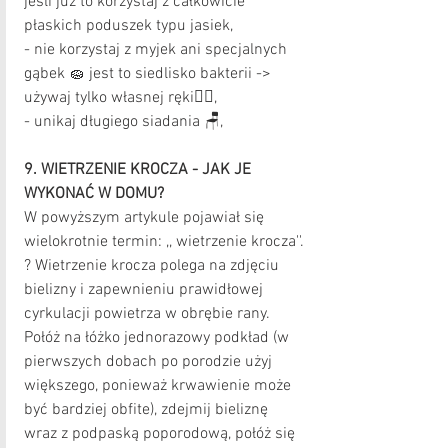
jeśli już to korzystaj z całkowicie 
płaskich poduszek typu jasiek, 
- nie korzystaj z myjek ani specjalnych 
gąbek 🧽 jest to siedlisko bakterii -> 
używaj tylko własnej ręki✋🏻, 
- unikaj długiego siadania 🪑, 
9. WIETRZENIE KROCZA - JAK JE 
WYKONAĆ W DOMU?
W powyższym artykule pojawiał się 
wielokrotnie termin: ,, wietrzenie krocza''. 
? Wietrzenie krocza polega na zdjęciu 
bielizny i zapewnieniu prawidłowej 
cyrkulacji powietrza w obrębie rany. 
Połóż na łóżko jednorazowy podkład (w 
pierwszych dobach po porodzie użyj 
większego, ponieważ krwawienie może 
być bardziej obfite), zdejmij bieliznę 
wraz z podpaską poporodową, połóż się 