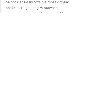
na podkładzie (kroczę nie może dotykać 
podkładu), ugnij nogi w stawach 
kolanowych i poleż w ten sposób 15-20 
minut 3-4 razy dziennie - wykorzystaj 
chwilę, gdy Twoje dziecko będzie spało. 
Wietrzenie sprzyja szybszemu gojeniu 
się krocza.
10. KIEDY PO PORODZIE UDAĆ SIĘ DO 
FIZJOTERAPEUTKI 
UROGINEKOLOGICZNEJ👩🏼‍⚕️?
Po 6 tygodniach zacznij mobilizować 
swoją bliznę oraz udaj się na wizytę do 
fizjoterapeutki uroginekolgicznej, która 
oceni ruchomość blizny oraz czy 
występują zrosty. Proces gojenia się rany 
po nacięciu krocza powinien trwać 4-6 
tygodni. Pamiętaj, że blizna nie powinna 
Cie boleć, szczypać ani piec podczas 