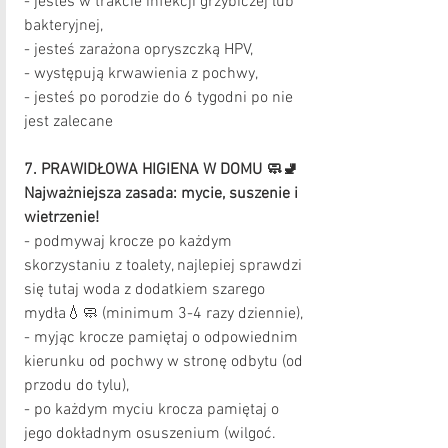
- jesteś w trakcie infekcji grzybiczej lub 
bakteryjnej,
- jesteś zarażona opryszczką HPV,
- występują krwawienia z pochwy,
- jesteś po porodzie do 6 tygodni po nie 
jest zalecane
7. PRAWIDŁOWA HIGIENA W DOMU 🧼🚽
Najważniejsza zasada: mycie, suszenie i 
wietrzenie!
- podmywaj krocze po każdym 
skorzystaniu z toalety, najlepiej sprawdzi 
się tutaj woda z dodatkiem szarego 
mydła💧🧼 (minimum 3-4 razy dziennie),
- myjąc krocze pamiętaj o odpowiednim 
kierunku od pochwy w stronę odbytu (od 
przodu do tylu), 
- po każdym myciu krocza pamiętaj o 
jego dokładnym osuszenium (wilgoć. 