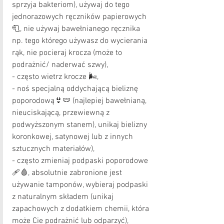
sprzyja bakteriom), używaj do tego 
jednorazowych ręczników papierowych 
🧻, nie używaj bawełnianego ręcznika 
np. tego którego używasz do wycierania 
rąk, nie pocieraj krocza (może to 
podrażnić/ naderwać szwy), 
- często wietrz krocze 🌬,
- noś specjalną oddychającą bieliznę 
poporodową👙🩲 (najlepiej bawełnianą, 
nieuciskającą, przewiewną z 
podwyższonym stanem), unikaj bielizny 
koronkowej, satynowej lub z innych 
sztucznych materiałów),
- często zmieniaj podpaski poporodowe
🩹🩸, absolutnie zabronione jest 
używanie tamponów, wybieraj podpaski 
z naturalnym składem (unikaj 
zapachowych z dodatkiem chemii, która 
może Cie podrażnić lub odparzyć),