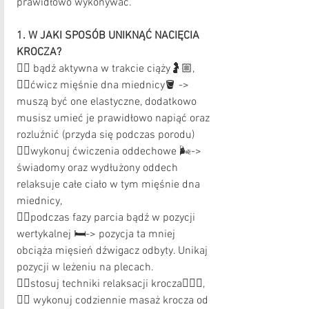
prawidłowo wykonywać.
1. W JAKI SPOSÓB UNIKNĄĆ NACIĘCIA 
KROCZA?
👉🏻 bądź aktywna w trakcie ciąży🤰🏼,
👉🏻ćwicz mięśnie dna miednicy🪣 -> 
muszą być one elastyczne, dodatkowo 
musisz umieć je prawidłowo napiąć oraz 
rozluźnić (przyda się podczas porodu)
👉🏻wykonuj ćwiczenia oddechowe 🌬-> 
świadomy oraz wydłużony oddech 
relaksuje całe ciało w tym mięśnie dna 
miednicy, 
👉🏻podczas fazy parcia bądź w pozycji 
wertykalnej 🛏-> pozycja ta mniej 
obciąża mięsień dźwigacz odbyty. Unikaj 
pozycji w leżeniu na plecach. 
👉🏻stosuj techniki relaksacji krocza🧘🏻‍♀️, 
👉🏻 wykonuj codziennie masaż krocza od 