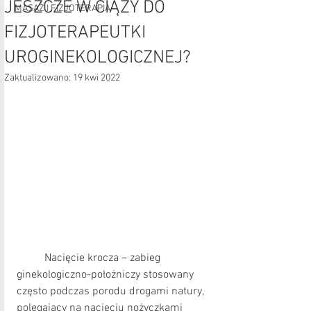
JESZCZE W CIĄŻY DO
MASAŻ I FIZJOTERAPIA
FIZJOTERAPEUTKI
UROGINEKOLOGICZNEJ?
Zaktualizowano:
19 kwi 2022
	Nacięcie krocza – zabieg 
ginekologiczno-położniczy stosowany 
często podczas porodu drogami natury, 
polegający na nacięciu nożyczkami 