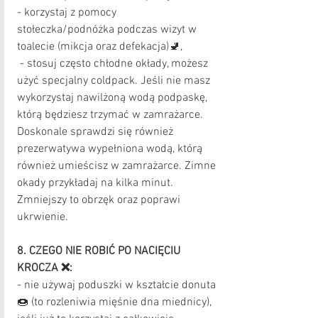
- korzystaj z pomocy 
stołeczka/podnóżka podczas wizyt w 
toalecie (mikcja oraz defekacja)🚽, 
 - stosuj często chłodne okłady, możesz 
użyć specjalny coldpack. Jeśli nie masz 
wykorzystaj nawilżoną wodą podpaskę, 
którą będziesz trzymać w zamrażarce. 
Doskonale sprawdzi się również 
prezerwatywa wypełniona wodą, którą 
również umieścisz w zamrażarce. Zimne 
okady przykładaj na kilka minut. 
Zmniejszy to obrzęk oraz poprawi 
ukrwienie.
8. CZEGO NIE ROBIĆ PO NACIĘCIU 
KROCZA ❌:
- nie używaj poduszki w kształcie donuta 
🍩 (to rozleniwia mięśnie dna miednicy), 