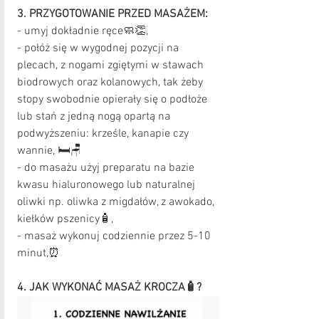
3. PRZYGOTOWANIE PRZED MASAŻEM:
- umyj dokładnie ręce🧼👏,
- połóż się w wygodnej pozycji na 
plecach, z nogami zgiętymi w stawach 
biodrowych oraz kolanowych, tak żeby 
stopy swobodnie opierały się o podłoże 
lub stań z jedną nogą opartą na 
podwyższeniu: krześle, kanapie czy 
wannie, 🛏🪑
- do masażu użyj preparatu na bazie 
kwasu hialuronowego lub naturalnej 
oliwki np. oliwka z migdałów, z awokado, 
kiełków pszenicy🧴,
- masaż wykonuj codziennie przez 5-10 
minut,⏰
4. JAK WYKONAĆ MASAŻ KROCZA🧴?