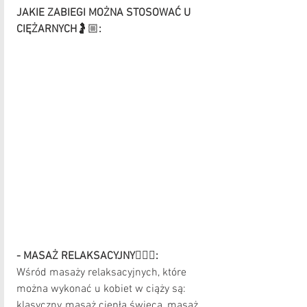
JAKIE ZABIEGI MOŻNA STOSOWAĆ U 
CIĘŻARNYCH
🤰🏼
:
- MASAŻ RELAKSACYJNY
💆🏼‍♀️
:
Wśród masaży relaksacyjnych, które 
można wykonać u kobiet w ciąży są: 
klasyczny, masaż ciepłą świecą, masaż 