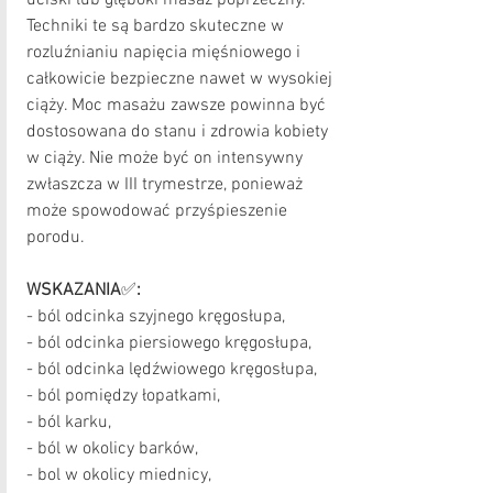
uciski lub głęboki masaż poprzeczny. 
Techniki te są bardzo skuteczne w 
rozluźnianiu napięcia mięśniowego i 
całkowicie bezpieczne nawet w wysokiej 
ciąży. Moc masażu zawsze powinna być 
dostosowana do stanu i zdrowia kobiety 
w ciąży. Nie może być on intensywny 
zwłaszcza w III trymestrze, ponieważ 
może spowodować przyśpieszenie 
porodu.
WSKAZANIA
✅
:
- ból odcinka szyjnego kręgosłupa,
- ból odcinka piersiowego kręgosłupa,
- ból odcinka lędźwiowego kręgosłupa,
- ból pomiędzy łopatkami,
- ból karku,
- ból w okolicy barków,
- bol w okolicy miednicy,