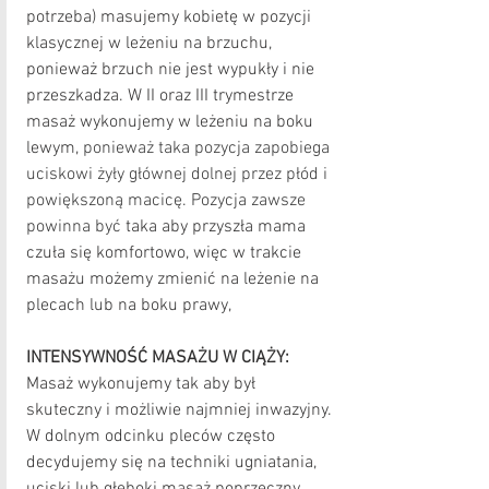
potrzeba) masujemy kobietę w pozycji 
klasycznej w leżeniu na brzuchu, 
ponieważ brzuch nie jest wypukły i nie 
przeszkadza. W II oraz III trymestrze 
masaż wykonujemy w leżeniu na boku 
lewym, 
ponieważ taka pozycja zapobiega 
uciskowi żyły głównej dolnej przez płód i 
powiększoną macicę. Pozycja zawsze 
powinna być 
taka aby przyszła mama 
czuła się komfortowo, więc w trakcie 
masażu możemy zmienić na leżenie na 
plecach lub na boku prawy,
INTENSYWNOŚĆ MASAŻU W CIĄŻY:
Masaż wykonujemy tak aby był 
skuteczny i możliwie najmniej inwazyjny. 
W dolnym odcinku pleców często 
decydujemy się na techniki ugniatania, 