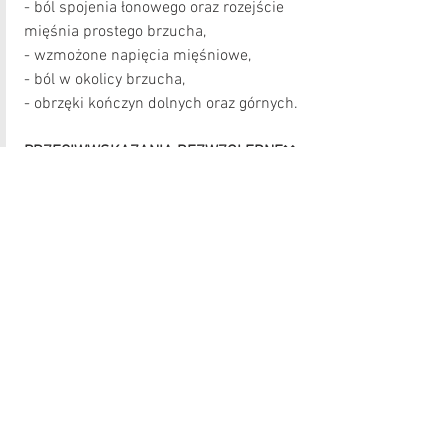
- ból spojenia łonowego oraz rozejście 
mięśnia prostego brzucha,
- wzmożone napięcia mięśniowe,
- ból w okolicy brzucha,
- obrzęki kończyn dolnych oraz górnych.
PRZECIWWSKAZANIA BEZWZGLĘDNE
❌
:
- I trymestr ciąży do 12 tygodnia !!!
- ciąże zagrożone poronieniem,
- krwawienia z dróg rodnych,
- choroby serca,
- nadciśnienie tętnicze,
- patologie ciąży takie jak: przedwczesne 
odklejanie się łożyska, przodujące 
łożysko, wewnątrzmaciczne zaburzenia 
rozwoju płodu.
PODSUMOWANIE:
Masaż kobiet w ciąży jest bezpieczny i 