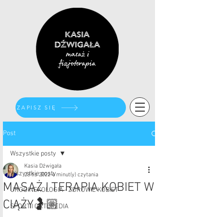
ZAPISZ SIĘ
Post
Wszystkie posty
Kasia Dźwigała
Wszystkie posty
23 lis 2022
4 minut(y) czytania
MASAŻ I TERAPIA KOBIET W
UROGINEKOLOGIA - ZDROWIE KOBIET
CIĄŻY🤰🏼
SPORT I ORTOPEDIA