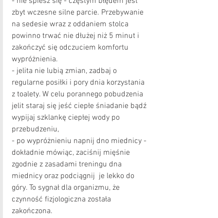
- nie śpiesz się - częstym błędem jest 
zbyt wczesne silne parcie. Przebywanie 
na sedesie wraz z oddaniem stolca 
powinno trwać nie dłużej niż 5 minut i 
zakończyć się odczuciem komfortu 
wypróżnienia.
- jelita nie lubią zmian, zadbaj o 
regularne posiłki i pory dnia korzystania 
z toalety. W celu porannego pobudzenia 
jelit staraj się jeść ciepłe śniadanie bądź 
wypijaj szklankę ciepłej wody po 
przebudzeniu,
- po wypróżnieniu napnij dno miednicy - 
dokładnie mówiąc, zaciśnij mięśnie 
zgodnie z zasadami treningu dna 
miednicy oraz podciągnij  je lekko do 
góry. To sygnał dla organizmu, że 
czynność fizjologiczna została 
zakończona.