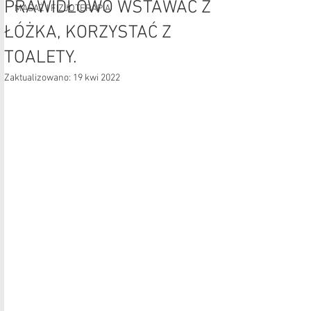
PRAWIDŁOWO WSTAWAĆ Z
MASAŻ I FIZJOTERAPIA
ŁÓŻKA, KORZYSTAĆ Z
TOALETY.
Zaktualizowano:
19 kwi 2022