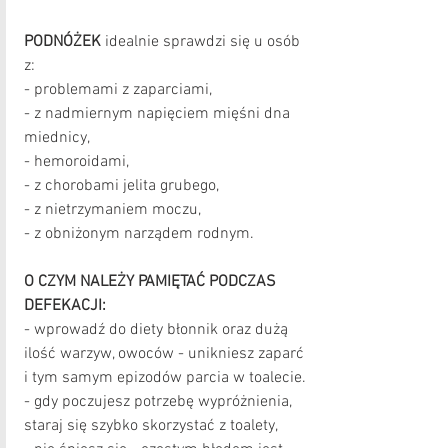
PODNÓŻEK 
idealnie sprawdzi się u osób 
z:
- problemami z zaparciami, 
- z nadmiernym napięciem mięśni dna 
miednicy,
- hemoroidami,
- z chorobami jelita grubego,
- z nietrzymaniem moczu,
- z obniżonym narządem rodnym.
O CZYM NALEŻY PAMIĘTAĆ PODCZAS 
DEFEKACJI:
- wprowadź do diety błonnik oraz dużą 
ilość warzyw, owoców - unikniesz zaparć 
i tym samym epizodów parcia w toalecie.
- gdy poczujesz potrzebę wypróżnienia, 
staraj się szybko skorzystać z toalety,