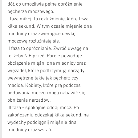
dół, co umożliwia pełne opróżnienie 
pęcherza moczowego. 
I faza mikcji to rozluźnienie, które trwa 
kilka sekund. W tym czasie mięśnie dna 
miednicy oraz zwierające cewkę 
moczową rozluźniają się.
II faza to opróżnianie. Zwróć uwagę na 
to, żeby NIE przeć! Parcie powoduje 
obciążenie mięśni dna miednicy oraz 
więzadeł, które podtrzymują narządy 
wewnętrzne takie jak pęcherz czy 
macica. Kobiety, które prą podczas 
oddawania moczu mogą nabawić się 
obniżenia narządów. 
III faza - spokojnie oddaj mocz. Po 
zakończeniu odczekaj kilka sekund, na 
wydechy podciągnij mięśnie dna 
miednicy oraz wstań.