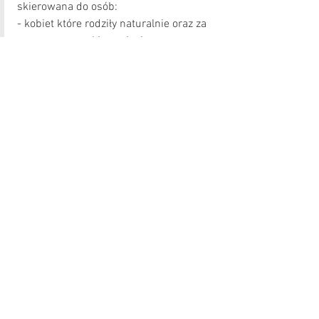
skierowana do osób:
- kobiet które rodziły naturalnie oraz za 
pomocą cesarskiego cięcia,
- dla osób z rozejściem mięśnia 
prostego brzucha,
- osób z problemami nietrzymania 
moczu oraz stolca,
- osób z obniżeniem narządów. 
JAK PRAWIDŁOWO KICHAĆ/KASZLEĆ:
Stań luźno,
Skrzyżuj nogi (ale tak, żeby nie 
dociskać kolan do siebie),
Podnieś łokieć,
Skręć tułów oraz kichnij/kaszlnij.