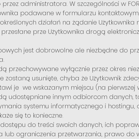
o przez administratora. W szczególności w 
ownika podawane w formularzu kontaktowym,
określonych działań na żądanie Użytkownika n
przesłane prze Użytkownika drogą elektronic
owych jest dobrowolne ale niezbędne do prz
a.
dą przechowywane wyłącznie przez okres nie
e zostaną usunięte, chyba że Użytkownik zdecy
tawi je we wskazanym miejscu (na pierwszej w
dą udostępniane innym odbiorcom danych, ta
zymania systemu informatycznego i hostingu,
 okaże się to konieczne.
ostępu do treści swoich danych, ich poprawi
a lub ograniczenia przetwarzania, prawo do 