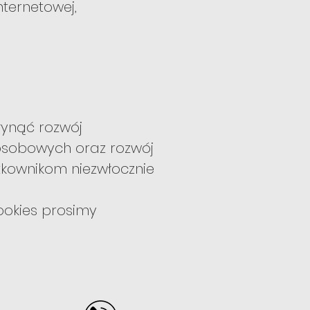
nternetowej,
łynąć rozwój
 osobowych oraz rozwój
tkownikom niezwłocznie
cookies prosimy