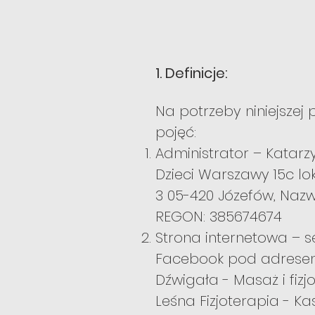
1. Definicje:
Na potrzeby niniejszej 
pojęć:
Administrator – Katarz
Dzieci Warszawy 15c lo
3 05-420 Józefów, Nazw
REGON: 385674674
Strona internetowa – 
Facebook pod adrese
Dźwigała - Masaż i fizj
Leśna Fizjoterapia - Ka