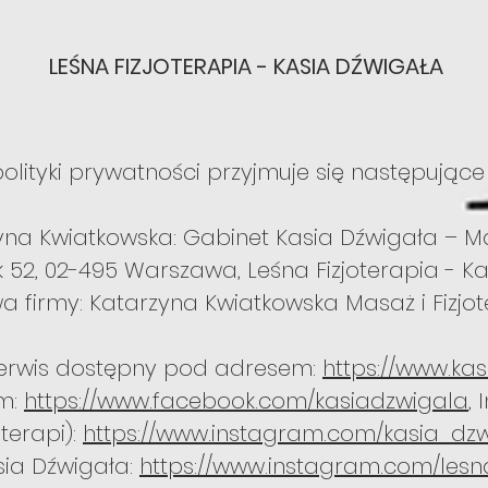
LEŚNA FIZJOTERAPIA - KASIA DŹWIGAŁA
polityki prywatności przyjmuje się następując
yna Kwiatkowska: Gabinet Kasia Dźwigała – Masa
k 52, 02-495 Warszawa, Leśna Fizjoterapia - Ka
a firmy: Katarzyna Kwiatkowska Masaż i Fizjote
serwis dostępny pod adresem:
https://www.kas
m:
https://www.facebook.com/kasiadzwigala
,
oterapi):
https://www.instagram.com/kasia_dzw
sia Dźwigała:
https://www.instagram.com/lesna