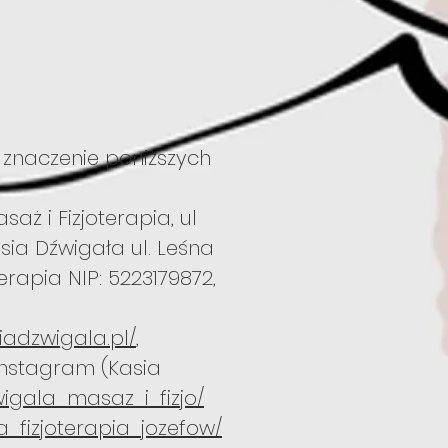
e znaczenie poniższych
ż i Fizjoterapia, ul
sia Dźwigała ul. Leśna
rapia NIP: 5223179872,
iadzwigala.pl/
,
 Instagram (Kasia
igala_masaz_i_fizjo/
_fizjoterapia_jozefow/