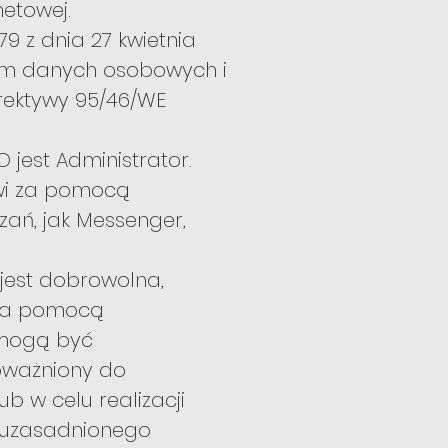
netowej.
9 z dnia 27 kwietnia
iem danych osobowych i
rektywy 95/46/WE
jest Administrator.
wi za pomocą
zań, jak Messenger,
est dobrowolna,
 za pomocą
 mogą być
poważniony do
 w celu realizacji
 uzasadnionego