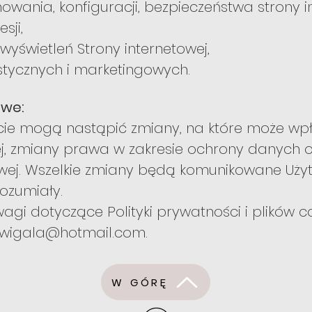
wania, konfiguracji, bezpieczeństwa strony i
sji,
wyświetleń Strony internetowej,
stycznych i marketingowych.
owe:
ie mogą nastąpić zmiany, na które może wp
wej, zmiany prawa w zakresie ochrony danych
towej. Wszelkie zmiany będą komunikowane Uży
ozumiały.
wagi dotyczące Polityki prywatności i plików 
zwigala@hotmail.com
.
W GÓRĘ