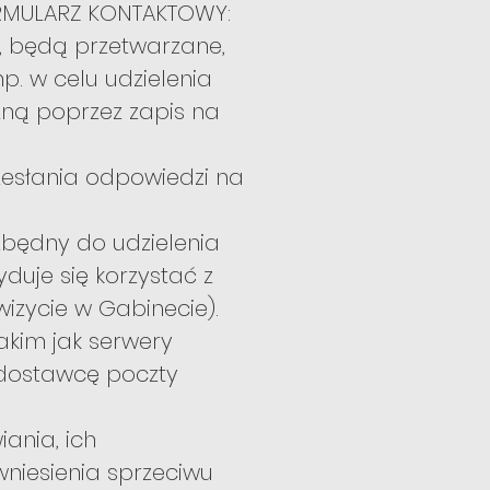
FORMULARZ KONTAKTOWY:
 będą przetwarzane,
p. w celu udzielenia
zną poprzez zapis na
esłania odpowiedzi na
zbędny do udzielenia
duje się korzystać z
izycie w Gabinecie).
kim jak serwery
 dostawcę poczty
ania, ich
wniesienia sprzeciwu