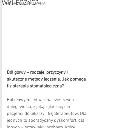
WYLECZYĆ?
MASAŻ I FIZJOTERAPIA
Ból głowy – rodzaje, przyczyny i 
skuteczne metody leczenia. Jak pomaga 
fizjoterapia stomatologiczna?
Ból głowy to jedna z najczęstszych 
dolegliwości, z jaką zgłaszają się 
pacjenci do lekarzy i fizjoterapeutów. Dla 
jednych to sporadyczny dyskomfort, dla 
innych – przewlekły problem, który 